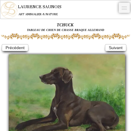
LAURENCE SAUNOIS
ART ANIMALIER & NATURE
TCHUCK
-
TABLEAU DE CHIEN DE CHASSE BRAQUE ALLEMAND
NYMPHEUS LUMINANSIS.
Précédent
Suivant
OEUVRES
BECASSE
COMMANDE
L'ARTISTE.
NEWS
CONTACT
Français
0