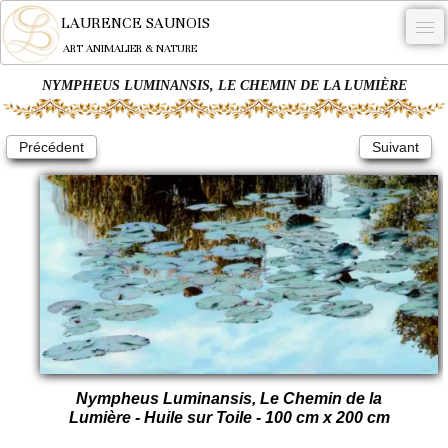
LAURENCE SAUNOIS
ART ANIMALIER & NATURE
NYMPHEUS LUMINANSIS, LE CHEMIN DE LA LUMIÈRE
-
NYMPHEUS LUMINANSIS.
Précédent
Suivant
OEUVRES
BECASSE
COMMANDE
L'ARTISTE.
NEWS
CONTACT
Nympheus Luminansis, Le Chemin de la
Français
Lumière - Huile sur Toile - 100 cm x 200 cm
0