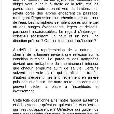
diriger vers le haut, à droite de la toile, tels les
pavés d’une route menant vers la lumière. Les
reflets dorés des arbres encadrent ce passage,
renforçant l’impression d’un chemin tracé au cœur
de l’eau. Les nymphéas semblent posés sur le ciel
où des nuages évanescents, légers et délicats,
paraissent insaisissables. Le regard s’interroge :
existe-t-il réellement un haut et un bas, une
direction précise ? Ou bien tout n’est-il qu’illusion ?
Au-delà de la représentation de la nature, Le
chemin de la lumière invite à une réflexion sur la
condition humaine. Le parcours des nymphéas
devient une métaphore du cheminement intérieur
que chacun emprunte au fil de sa vie. Certains
suivent une voie claire qui paraît toute tracée,
d’autres s’égarent, hésitent, reviennent en arrière
puis continuent sur une autre route. Les certitudes
peuvent céder la place à l’incertitude, et
inversement.
Cette toile questionne ainsi notre rapport au temps
et à l’existence : qu’est-ce qui est réel et qu’est-ce
qui n’est qu’apparence ? Qu’est-ce qui guide nos
pas : la recherche d’un sens, le mouvement naturel