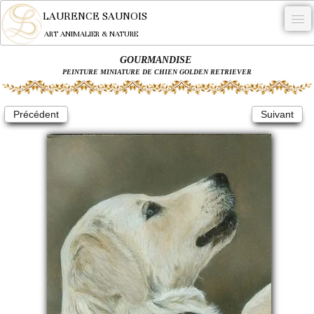
LAURENCE SAUNOIS
ART ANIMALIER & NATURE
GOURMANDISE
-
PEINTURE MINIATURE DE CHIEN GOLDEN RETRIEVER
NYMPHEUS LUMINANSIS.
Précédent
Suivant
OEUVRES
BECASSE
COMMANDE
L'ARTISTE.
NEWS
CONTACT
Français
0