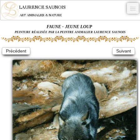
LAURENCE SAUNOIS
ART ANIMALIER & NATURE
FAUNE - JEUNE LOUP
-
PEINTURE RÉALISÉE PAR LA PEINTRE ANIMALIER LAURENCE SAUNOIS
NYMPHEUS LUMINANSIS.
Précédent
Suivant
OEUVRES
BECASSE
COMMANDE
L'ARTISTE.
NEWS
CONTACT
Français
0