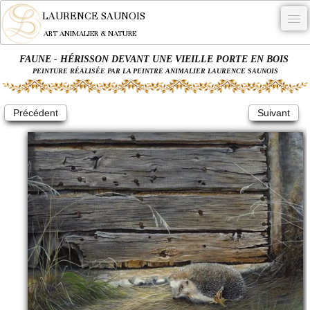
LAURENCE SAUNOIS
ART ANIMALIER & NATURE
FAUNE - HÉRISSON DEVANT UNE VIEILLE PORTE EN BOIS
-
PEINTURE RÉALISÉE PAR LA PEINTRE ANIMALIER LAURENCE SAUNOIS
NYMPHEUS LUMINANSIS.
Précédent
Suivant
OEUVRES
BECASSE
COMMANDE
L'ARTISTE.
NEWS
CONTACT
Français
0