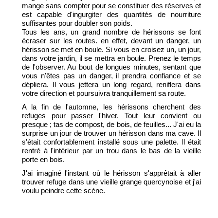
mange sans compter pour se constituer des réserves et
est capable d'ingurgiter des quantités de nourriture
suffisantes pour doubler son poids.
Tous les ans, un grand nombre de hérissons se font
écraser sur les routes. en effet, devant un danger, un
hérisson se met en boule. Si vous en croisez un, un jour,
dans votre jardin, il se mettra en boule. Prenez le temps
de l'observer. Au bout de longues minutes, sentant que
vous n'êtes pas un danger, il prendra confiance et se
dépliera. Il vous jettera un long regard, reniflera dans
votre direction et poursuivra tranquillement sa route.
A la fin de l'automne, les hérissons cherchent des
refuges pour passer l'hiver. Tout leur convient ou
presque ; tas de compost, de bois, de feuilles... J'ai eu la
surprise un jour de trouver un hérisson dans ma cave. Il
s'était confortablement installé sous une palette. ll était
rentré à l'intérieur par un trou dans le bas de la vieille
porte en bois.
J'ai imaginé l'instant où le hérisson s'apprêtait à aller
trouver refuge dans une vieille grange quercynoise et j'ai
voulu peindre cette scène.