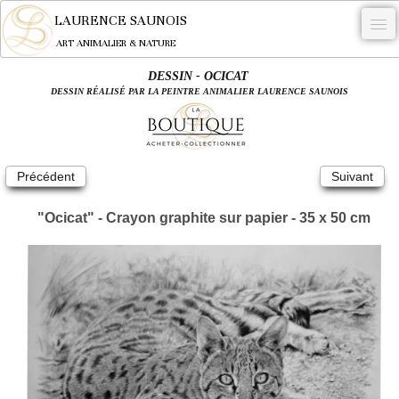
LAURENCE SAUNOIS
ART ANIMALIER & NATURE
DESSIN - OCICAT
-
DESSIN RÉALISÉ PAR LA PEINTRE ANIMALIER LAURENCE SAUNOIS
NYMPHEUS LUMINANSIS.
OEUVRES
Précédent
Suivant
BECASSE
"Ocicat" - Crayon graphite sur papier - 35 x 50 cm
COMMANDE
L'ARTISTE.
NEWS
CONTACT
Français
0