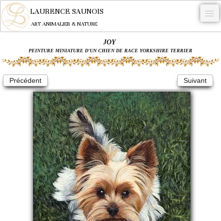
LAURENCE SAUNOIS
ART ANIMALIER & NATURE
JOY
-
PEINTURE MINIATURE D'UN CHIEN DE RACE YORKSHIRE TERRIER
NYMPHEUS LUMINANSIS.
Précédent
Suivant
OEUVRES
BECASSE
COMMANDE
L'ARTISTE.
NEWS
CONTACT
Français
0