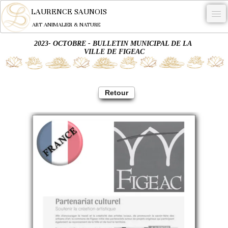
LAURENCE SAUNOIS
ART ANIMALIER & NATURE
2023- OCTOBRE - BULLETIN MUNICIPAL DE LA
-
VILLE DE FIGEAC
NYMPHEUS LUMINANSIS.
OEUVRES
Retour
BECASSE
COMMANDE
L'ARTISTE.
NEWS
CONTACT
Français
0