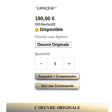
"LIONÇEAU"
190,00 €
OO-DesSct22
Disponible
Choisir une Option
Oeuvre Originale
Quantité
−
+
Acquérir / Commander
Voir ma Commande
L'OEUVRE ORIGINALE