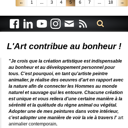
←
1
...
3
4
5
6
7
...
18
→
Artiste animalier - artiste peintre animalier - peintre animalier -
peintre animalier célèbre - connue - reconnue - femme
L'Art contribue au bonheur !
"Je crois que la création artistique est indispensable
au bonheur et au développement personnel pour
tous. C'est pourquoi, en tant qu'artiste peintre
animalier, je réalise des oeuvres d'art en rapport avec
la nature afin de connecter les Hommes au monde
naturel et sauvage qui les entoure. Chacune création
est unique et vous reliera d'une certaine manière à la
sérénité et la quiétude du règne animal ou végétal.
Adopter une de mes peintures dans votre intérieur,
c'est adopter une manière de voir la vie à travers l'
art
animalier contemporain
.