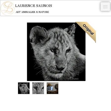
LAURENCE SAUNOIS
ART ANIMALIER & NATURE
-
Original
NYMPHEUS LUMINANSIS.
OEUVRES
BECASSE
COMMANDE
L'ARTISTE.
NEWS
CONTACT
Français
0