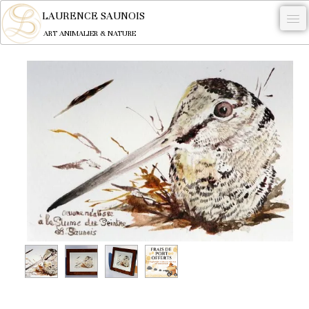
LAURENCE SAUNOIS
ART ANIMALIER & NATURE
-
NYMPHEUS LUMINANSIS.
OEUVRES
BECASSE
COMMANDE
L'ARTISTE.
NEWS
CONTACT
Français
0