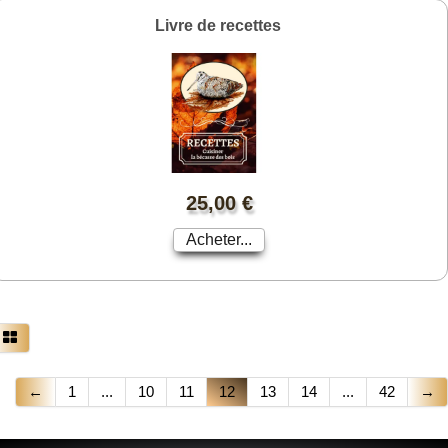
Livre de recettes
25,00 €
Acheter...
←
1
...
10
11
12
13
14
...
42
→