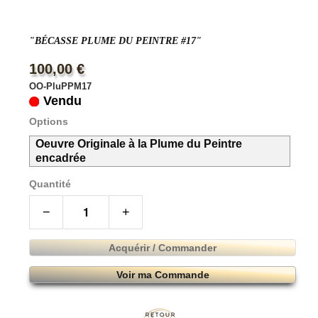
"BÉCASSE PLUME DU PEINTRE #17"
100,00 €
OO-PluPPM17
Vendu
Options
Oeuvre Originale à la Plume du Peintre
encadrée
Quantité
−
+
Acquérir / Commander
Voir ma Commande