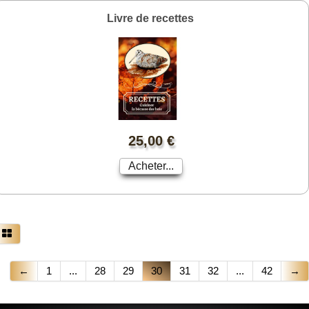
Livre de recettes
25,00 €
Acheter...
←
1
...
28
29
30
31
32
...
42
→