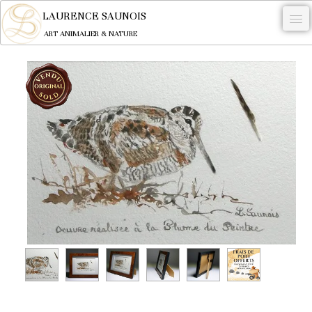
LAURENCE SAUNOIS
ART ANIMALIER & NATURE
-
NYMPHEUS LUMINANSIS.
OEUVRES
BECASSE
COMMANDE
L'ARTISTE.
NEWS
CONTACT
Français
0