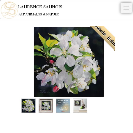
LAURENCE SAUNOIS
ART ANIMALIER & NATURE
. Galerie . Edition
-
NYMPHEUS LUMINANSIS.
OEUVRES
BECASSE
COMMANDE
L'ARTISTE.
NEWS
CONTACT
Français
0