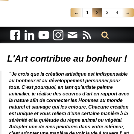
←
1
2
3
4
→
Artiste animalier - artiste peintre animalier - peintre animalier -
peintre animalier célèbre - connue - reconnue - femme
L'Art contribue au bonheur !
"Je crois que la création artistique est indispensable
au bonheur et au développement personnel pour
tous. C'est pourquoi, en tant qu'artiste peintre
animalier, je réalise des oeuvres d'art en rapport avec
la nature afin de connecter les Hommes au monde
naturel et sauvage qui les entoure. Chacune création
est unique et vous reliera d'une certaine manière à la
sérénité et la quiétude du règne animal ou végétal.
Adopter une de mes peintures dans votre intérieur,
c'est adopter une manière de voir la vie à travers l'
art