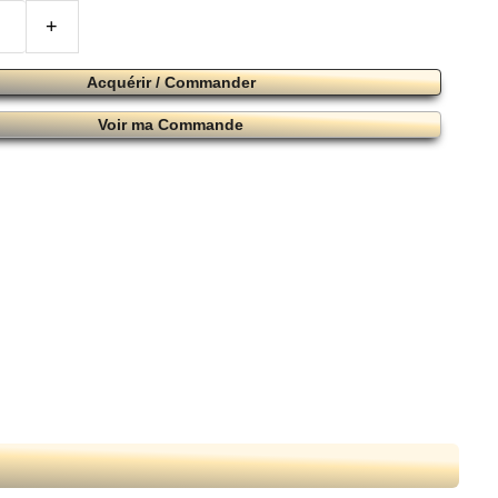
+
Acquérir / Commander
Voir ma Commande