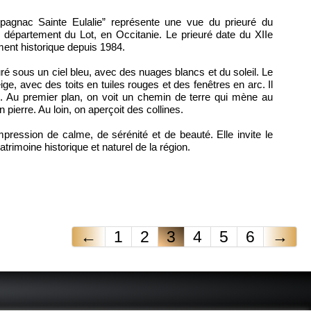
spagnac Sainte Eulalie” représente une vue du prieuré du
département du Lot, en Occitanie. Le prieuré date du XIIe
ment historique depuis 1984.
uré sous un ciel bleu, avec des nuages blancs et du soleil. Le
ge, avec des toits en tuiles rouges et des fenêtres en arc. Il
s. Au premier plan, on voit un chemin de terre qui mène au
 pierre. Au loin, on aperçoit des collines.
pression de calme, de sérénité et de beauté. Elle invite le
atrimoine historique et naturel de la région.
←
1
2
3
4
5
6
→