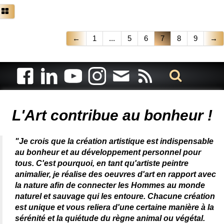
←
1
...
5
6
7
8
9
→
Artiste animalier - artiste peintre animalier - peintre animalier -
peintre animalier célèbre - connue - reconnue - femme
L'Art contribue au bonheur !
"Je crois que la création artistique est indispensable
au bonheur et au développement personnel pour
tous. C'est pourquoi, en tant qu'artiste peintre
animalier, je réalise des oeuvres d'art en rapport avec
la nature afin de connecter les Hommes au monde
naturel et sauvage qui les entoure. Chacune création
est unique et vous reliera d'une certaine manière à la
sérénité et la quiétude du règne animal ou végétal.