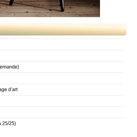
 demande)
age d'art
à 25/25)