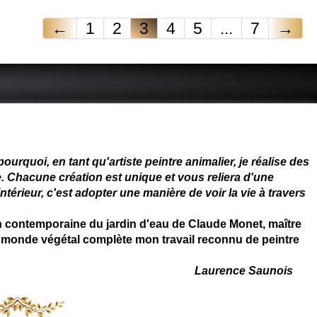
←
1
2
3
4
5
...
7
→
 - connue - reconnue - femme
rquoi, en tant qu'artiste peintre animalier, je réalise des
. Chacune création est unique et vous reliera d'une
térieur, c'est adopter une manière de voir la vie à travers
on contemporaine du jardin d'eau de Claude Monet, maître
 du monde végétal complète mon travail reconnu de peintre
Laurence Saunois