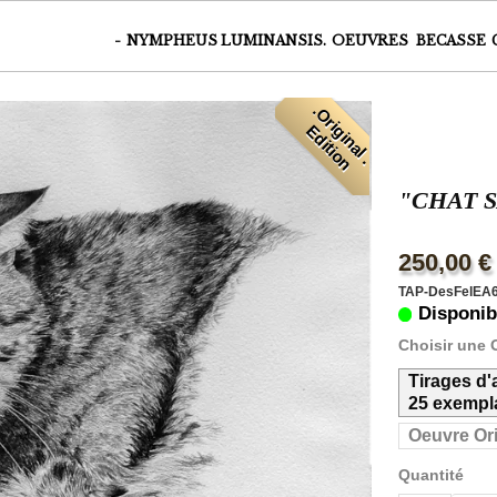
-
NYMPHEUS LUMINANSIS.
OEUVRES
BECASSE
.
O
r
i
i
n
a
l
.
d
i
t
i
o
g
E
n
"CHAT 
250,00 €
TAP-DesFelEA
Disponib
Choisir une 
Tirages d'
25 exempla
Oeuvre Or
Quantité