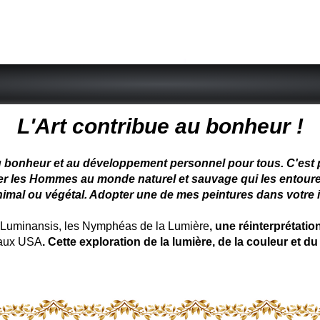
 peintre animalier - peintre animalier - peintre animalier célèbre
L'Art contribue au bonheur !
u bonheur et au développement personnel pour tous. C'est pou
ter les Hommes au monde naturel et sauvage qui les entoure
nimal ou végétal. Adopter une de mes peintures dans votre in
uminansis, les Nymphéas de la Lumière
, une réinterprétati
 aux USA
. Cette exploration de la lumière, de la couleur et