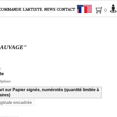
Français
COMMANDE
L'ARTISTE.
NEWS
CONTACT
0
SAUVAGE"
6
le
Option
art sur Papier signés, numérotés (quantité limitée à
ires)
iginale encadrée