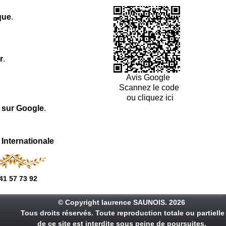
que
.
r
.
Avis Google
Scannez le code
ou cliquez ici
l sur Google
.
 Internationale
41 57 73 92
© Copyright laurence SAUNOIS. 2026
Tous droits réservés. Toute reproduction totale ou partielle
de ce site est interdite sous peine de poursuites.