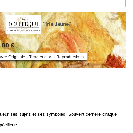
"Iris Jaune"
,00 €
vre Originale - Tirages d'art - Reproductions
 valeur ses sujets et ses symboles. Souvent derrière chaque
pécifique.