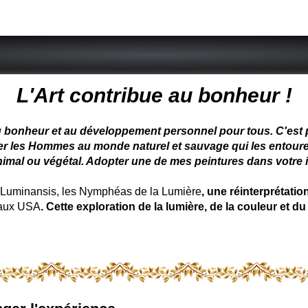
Page 2 sur 3
 peintre animalier - peintre animalier - peintre animalier célèbre
L'Art contribue au bonheur !
u bonheur et au développement personnel pour tous. C'est pou
ter les Hommes au monde naturel et sauvage qui les entoure
nimal ou végétal. Adopter une de mes peintures dans votre in
uminansis, les Nymphéas de la Lumière
, une réinterprétati
 aux USA
. Cette exploration de la lumière, de la couleur et