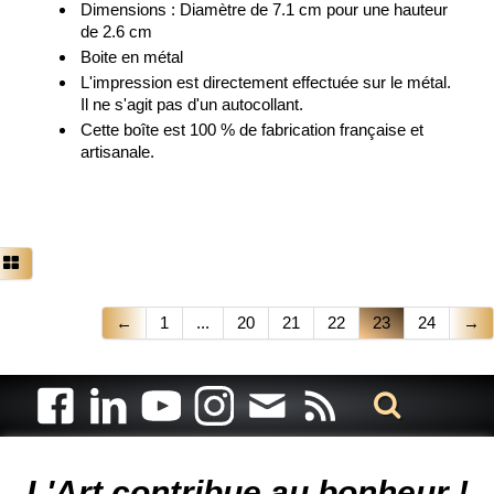
Dimensions : Diamètre de 7.1 cm pour une hauteur
de 2.6 cm
Boite en métal
L'impression est directement effectuée sur le métal.
Il ne s'agit pas d'un autocollant.
Cette boîte est 100 % de fabrication française et
artisanale.
←
1
...
20
21
22
23
24
→
Artiste animalier - artiste peintre animalier - peintre animalier -
peintre animalier célèbre - connue - reconnue - femme
L'Art contribue au bonheur !