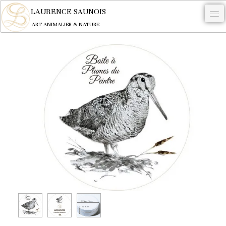
LAURENCE SAUNOIS
ART ANIMALIER & NATURE
-
NYMPHEUS LUMINANSIS.
OEUVRES
BECASSE
COMMANDE
L'ARTISTE.
NEWS
CONTACT
Français
0