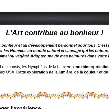
 peintre animalier - peintre animalier - peintre animalier célèbre
L'Art contribue au bonheur !
u bonheur et au développement personnel pour tous. C'est pou
ter les Hommes au monde naturel et sauvage qui les entoure
nimal ou végétal. Adopter une de mes peintures dans votre in
uminansis, les Nymphéas de la Lumière
, une réinterprétati
 aux USA
. Cette exploration de la lumière, de la couleur et
ger l'expérience