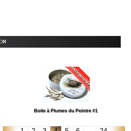
ON
Indisponible
Boite à Plumes du Peintre #1
←
1
2
3
4
5
6
...
24
→