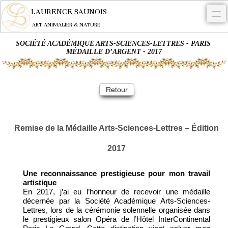
LAURENCE SAUNOIS
ART ANIMALIER & NATURE
SOCIÉTÉ ACADÉMIQUE ARTS-SCIENCES-LETTRES - PARIS
-
MÉDAILLE D’ARGENT - 2017
NYMPHEUS LUMINANSIS.
OEUVRES
Retour
BECASSE
COMMANDE
Remise de la Médaille Arts-Sciences-Lettres – Édition
L'ARTISTE.
2017
NEWS
Une reconnaissance prestigieuse pour mon travail
CONTACT
artistique
En 2017, j’ai eu l’honneur de recevoir une médaille
décernée par la Société Académique Arts-Sciences-
Français
Lettres, lors de la cérémonie solennelle organisée dans
le prestigieux salon Opéra de l’Hôtel InterContinental
0