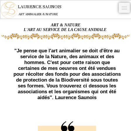
LAURENCE SAUNOIS
ART ANIMALIER & NATURE
ART & NATURE
-
L'ART AU SERVICE DE LA CAUSE ANIMALE
NYMPHEUS LUMINANSIS.
OEUVRES
"Je pense que l'art animalier se doit d'être au
service de la Nature, des animaux et des
BECASSE
hommes. C'est pour cette raison que
certaines de mes oeuvres ont été vendues
COMMANDE
pour récolter des fonds pour des associations
de protection de la Biodiversité sous toutes
L'ARTISTE.
ses formes. Vous trouverez ci dessous les
associations et les organismes qui ont été
NEWS
aidés". Laurence Saunois
CONTACT
Français
0